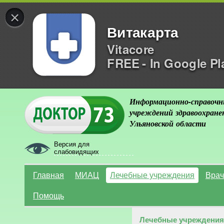
×
Витакарта
Vitacore
FREE - In Google Pl
Информационно-справочн
учреждений здравоохране
Ульяновской области
Версия для
слабовидящих
Главная
МИАЦ
Лечебные учреждения
Врач
Помощь
Лечебные учреждения