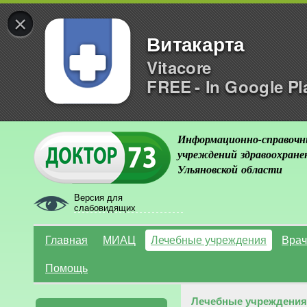
×
Витакарта
Vitacore
FREE - In Google Pl
Информационно-справочн
учреждений здравоохране
Ульяновской области
Версия для
слабовидящих
Главная
МИАЦ
Лечебные учреждения
Врач
Помощь
Лечебные учреждения