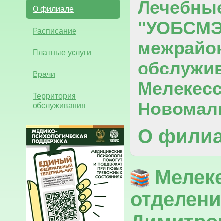
Лечебны
О филиале
"УОБСМЭ
Расписание
межрайон
Платные услуги
обслужив
Врачи
Мелекесс
Территория
Новомалы
обслуживания
О фили
Мелек
отделени