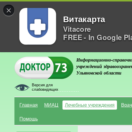
×
Витакарта
Vitacore
FREE - In Google Pl
Информационно-справочн
учреждений здравоохране
Ульяновской области
Версия для
слабовидящих
Главная
МИАЦ
Лечебные учреждения
Врач
Помощь