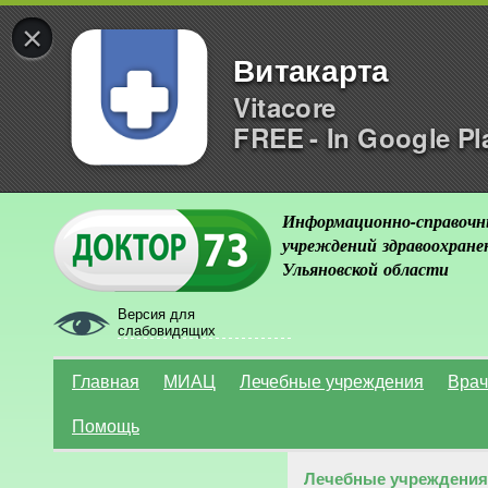
×
Витакарта
Vitacore
FREE - In Google Pl
Информационно-справочн
учреждений здравоохране
Ульяновской области
Версия для
слабовидящих
Главная
МИАЦ
Лечебные учреждения
Врач
Помощь
Лечебные учреждения