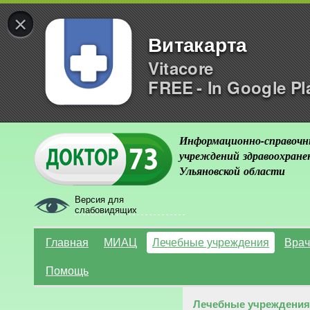
×
Витакарта
Vitacore
FREE - In Google Pl
Информационно-справочн
учреждений здравоохране
Ульяновской области
Версия для
слабовидящих
Главная
МИАЦ
Лечебные учреждения
Врач
Помощь
Лечебные учреждения