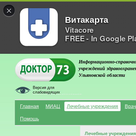
×
Витакарта
Vitacore
FREE - In Google Pl
Информационно-справочн
учреждений здравоохране
Ульяновской области
Версия для
слабовидящих
Главная
МИАЦ
Лечебные учреждения
Врач
Помощь
Лечебные учреждения