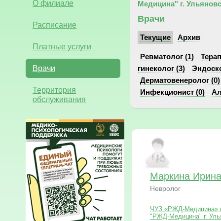
О филиале
Медицина" г. Ульяновс
Врачи
Расписание
Текущие
Архив
Платные услуги
Ревматолог (1)
Терап
Врачи
гинеколог (3)
Эндоско
Дерматовенеролог (0)
Территория
Инфекционист (0)
Ал
обслуживания
Маркина Ирина
Невролог
ЧУЗ «РЖД-Медицина» г
"РЖД-Медицина" г. Уль