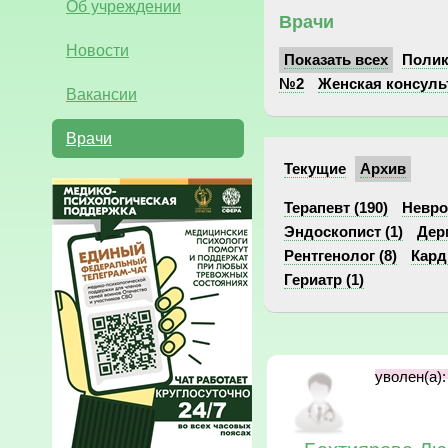
Об учреждении
Врачи
Новости
Показать всех
Поли
№2
Женская консуль
Вакансии
Врачи
Текущие
Архив
Терапевт (190)
Невро
Эндоскопист (1)
Дер
Рентгенолог (8)
Кард
Гериатр (1)
уволен(а):