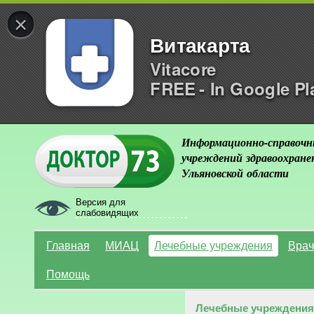
×
Витакарта
Vitacore
FREE - In Google Pl
Информационно-справочн
учреждений здравоохране
Ульяновской области
Версия для
слабовидящих
Главная
МИАЦ
Лечебные учреждения
Врач
Помощь
Лечебные учреждения