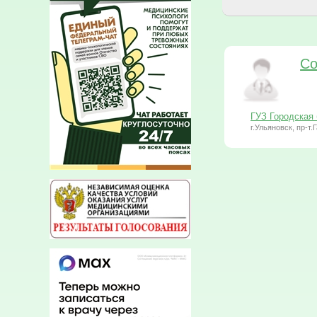
Со
ГУЗ Городская
г.Ульяновск, пр-т.Г