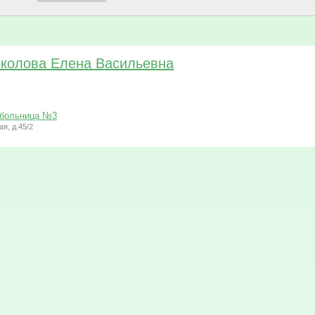
колова Елена Васильевна
 больница №3
ая, д.45/2