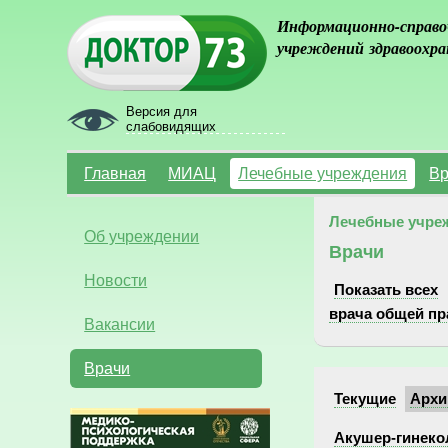
Информационно-справо
учреждений здравоохра
Версия для
слабовидящих
Главная
МИАЦ
Лечебные учреждения
Вр
Лечебные учре
Об учреждении
Врачи
Новости
Показать всех
врача общей пр
Вакансии
Врачи
Текущие
Архи
Акушер-гинекол