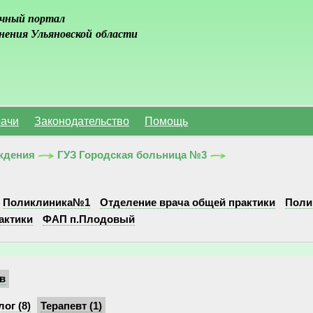
чный портал
нения Ульяновской области
ачи
Законодательство
Помощь
ждения
ГУЗ Городская больница №3
Поликлиника№1
Отделение врача общей практики
Поли
актики
ФАП п.Плодовый
в
ог (8)
Терапевт (1)