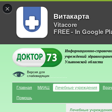
×
Витакарта
Vitacore
FREE - In Google Pl
Информационно-справочн
учреждений здравоохране
Ульяновской области
Версия для
слабовидящих
Главная
МИАЦ
Лечебные учреждения
Врач
Помощь
Лечебные учреждения