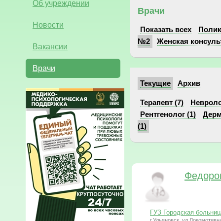
Об учреждении
Врачи
Новости
Показать всех
Поли
№2
Женская консуль
Вакансии
Врачи
Текущие
Архив
Терапевт (7)
Невролог
Рентгенолог (1)
Дерм
(1)
Федоро
ГУЗ Городская больни
г.Ульяновск, ул.Локомотивна