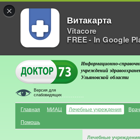
×
Витакарта
Vitacore
FREE - In Google Pl
Информационно-справочн
учреждений здравоохране
Ульяновской области
Версия для
слабовидящих
Главная
МИАЦ
Лечебные учреждения
Врач
Помощь
Лечебные учреждения