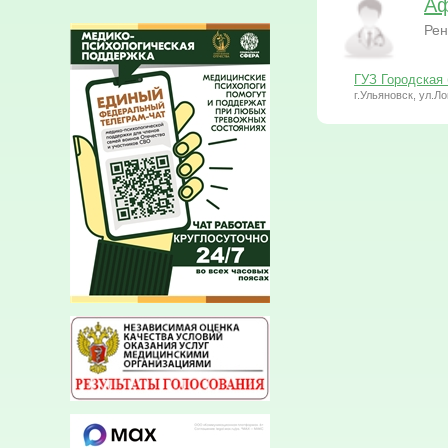
Аф
Рен
ГУЗ Городская
г.Ульяновск, ул.Л