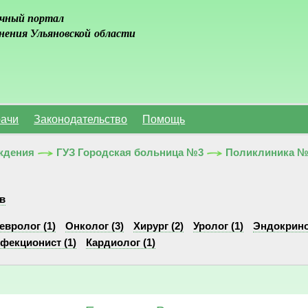
чный портал
нения Ульяновской области
ачи
Законодательство
Помощь
ждения
ГУЗ Городская больница №3
Поликлиника №
в
евролог (1)
Онколог (3)
Хирург (2)
Уролог (1)
Эндокрино
фекционист (1)
Кардиолог (1)