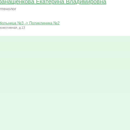
анащенкова Екатерина Владимировна
тгенолог
 больница №3 -> Поликлиника №2
окомотивная, д.13