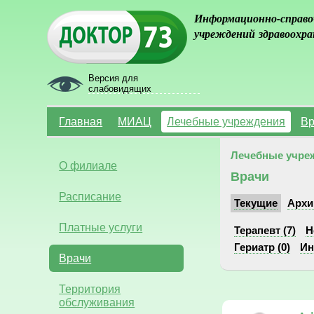
Информационно-справо
учреждений здравоохра
Версия для
слабовидящих
Главная
МИАЦ
Лечебные учреждения
Вр
Лечебные учре
О филиале
Врачи
Расписание
Текущие
Архи
Платные услуги
Терапевт (7)
Н
Гериатр (0)
Ин
Врачи
Территория
обслуживания