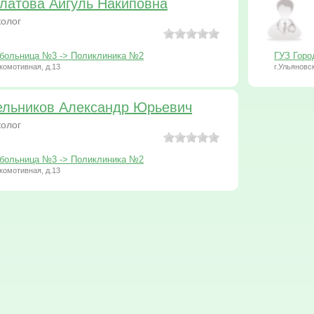
латова Айгуль Накиповна
олог
 больница №3 -> Поликлиника №2
ГУЗ Горо
окомотивная, д.13
г.Ульяновс
льников Александр Юрьевич
олог
 больница №3 -> Поликлиника №2
окомотивная, д.13