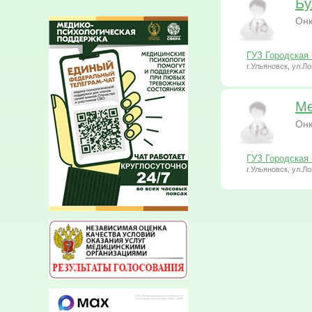
Бу
Онк
ГУЗ Городская
г.Ульяновск, ул.Л
Ме
Онк
ГУЗ Городская
г.Ульяновск, ул.Л