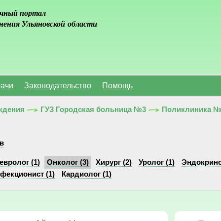
чный портал
нения Ульяновской области
ачи
Законодательство
Помощь
ждения
ГУЗ Городская больница №3
Поликлиника №
в
евролог (1)
Онколог (3)
Хирург (2)
Уролог (1)
Эндокрино
фекционист (1)
Кардиолог (1)