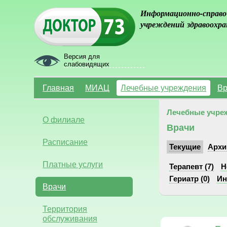
Информационно-справо
учреждений здравоохра
Версия для
слабовидящих
Главная
МИАЦ
Лечебные учреждения
Вр
Лечебные учре
О филиале
Врачи
Расписание
Текущие
Архи
Платные услуги
Терапевт (7)
Н
Гериатр (0)
Ин
Врачи
Территория
обслуживания