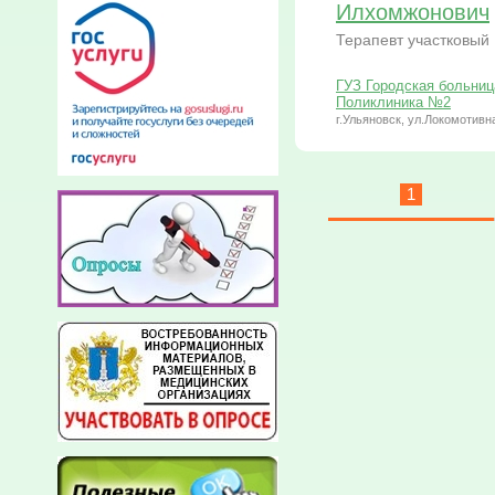
Илхомжонович
Терапевт участковый
ГУЗ Городская больниц
Поликлиника №2
г.Ульяновск, ул.Локомотивна
1