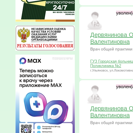
уволен(а
Дервянинова О
Валентиновна
Врач общей практики
ГУЗ Городская больниц
Поликлиника №2
г.Ульяновск, ул.Локомотивна
уволен(а
Дервянинова О
Валентиновна
Врач общей практики