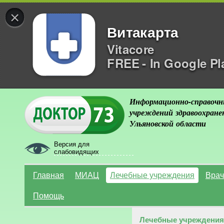
×
Витакарта
Vitacore
FREE - In Google Pl
Информационно-справочн
учреждений здравоохране
Ульяновской области
Версия для
слабовидящих
Главная
МИАЦ
Лечебные учреждения
Врач
Помощь
Лечебные учреждения