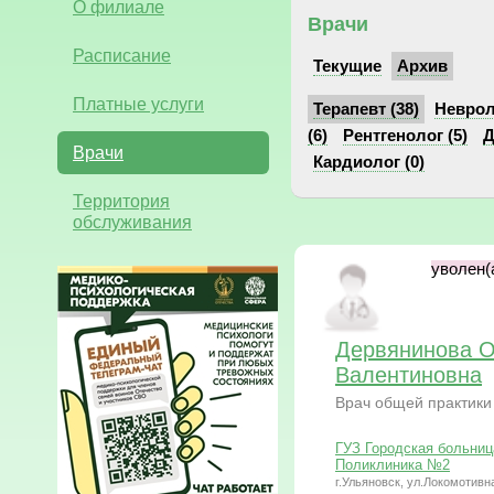
О филиале
Врачи
Расписание
Текущие
Архив
Платные услуги
Терапевт (38)
Неврол
(6)
Рентгенолог (5)
Д
Врачи
Кардиолог (0)
Территория
обслуживания
уволен(а
Дервянинова О
Валентиновна
Врач общей практики
ГУЗ Городская больниц
Поликлиника №2
г.Ульяновск, ул.Локомотивна