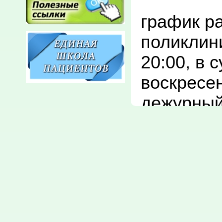
график р
поликлини
20:00, в с
воскресен
дежурный 
кабинет 
:

ежедневно
09:00 до 