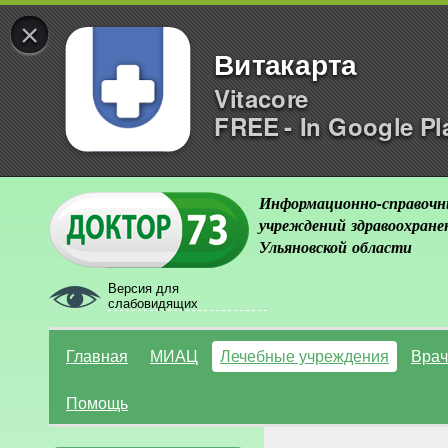
×
Витакарта
Vitacore
FREE - In Google Pl
Информационно-справочн
учреждений здравоохране
Ульяновской области
Версия для
слабовидящих
Главная
МИАЦ
Лечебные учреждения
Врач
Помощь