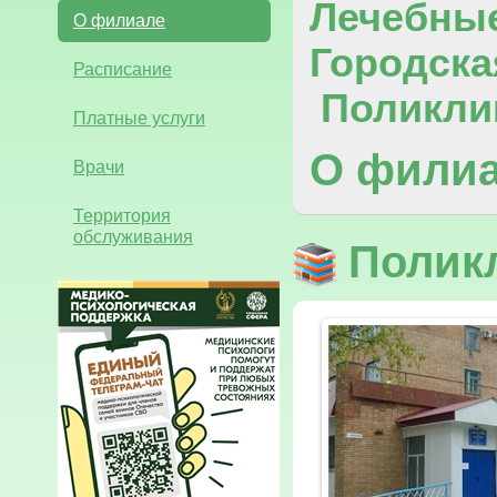
Лечебны
О филиале
Городска
Расписание
Поликли
Платные услуги
О фили
Врачи
Территория
обслуживания
Полик