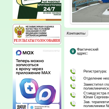
Контакты
Фактический
адрес:
Регистратура:
Отделение нео
Заместител гла
поликлиническ
Ст.медсестра 
Юлия Сергеевн
Зав. терапевт
поликлиники №