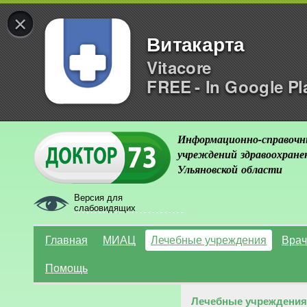
×
Витакарта
Vitacore
FREE - In Google Pl
Информационно-справочн
учреждений здравоохране
Ульяновской области
Версия для
слабовидящих
Главная
МИАЦ
Лечебные учреждения
Врач
Помощь
Лечебные учреждения