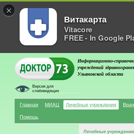
×
Витакарта
Vitacore
FREE - In Google Pl
Информационно-справочн
учреждений здравоохране
Ульяновской области
Версия для
слабовидящих
Главная
МИАЦ
Лечебные учреждения
Врач
Помощь
Лечебные учреждения