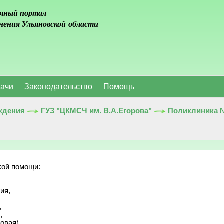
чный портал
нения Ульяновской области
ачи
Законодательство
Помощь
ждения
ГУЗ "ЦКМСЧ им. В.А.Егорова"
Поликлиника 
ой помощи:

я,





овая),
