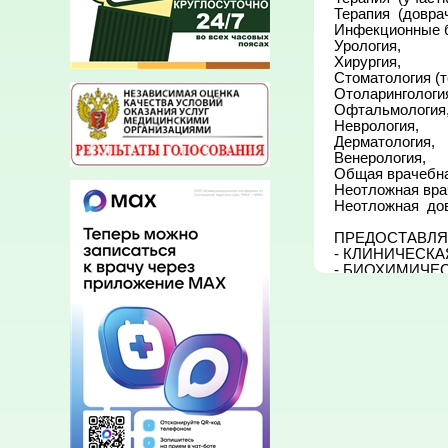
Терапия  (доврач
Инфекционные б
Урология,

Хирургия,

Стоматология (т
Отоларингология
Офтальмология,
Неврология,

Дерматология,

Венерология,

Общая врачебная
Неотложная врач
Неотложная  дов
ПРЕДОСТАВЛЯ
- КЛИНИЧЕСКА
- БИОХИМИЧЕС
- ИММУНОЛОГ
- БАКТЕРИОЛО
-ЭКГ,

-УЗИ ОРГАНОВ
-ФИЗИОТЕРАПИ
-ЛФК, МАССАЖ,
-РЕНТГЕНОЛО
-ДНЕВНОЙ СТА
-ВЫЗОВ ВРАЧА 
-ПРОЦЕДУРНЫЙ
-ПРИВИВОЧНЫЙ