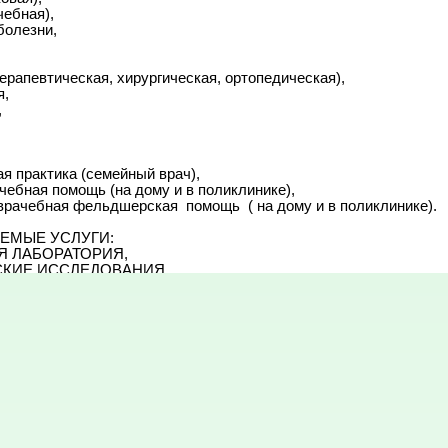
ебная),

олезни,

ерапевтическая, хирургическая, ортопедическая),

,



 практика (семейный врач),

ебная помощь (на дому и в поликлинике),

рачебная фельдшерская  помощь  ( на дому и в поликлинике).

ЕМЫЕ УСЛУГИ:

Я ЛАБОРАТОРИЯ,

КИЕ ИССЛЕДОВАНИЯ,

ИЧЕСКИЕ ИССЛЕДОВАНИЯ,

ГИЧЕСКИЕ ИССЛЕДОВАНИЯ,

 БРЮШНОЙ ПОЛОСТИ,ПОЧЕК, СЕРДЦА, ЩИТОВИДНОЙ ЖЕЛЕ
Я,



ГИЧЕСКИЕ ИССЛЕДОВАНИЯ,

ЦИОНАР,

НА ДОМ,

 КАБИНЕТ,

 КАБИНЕТ,
