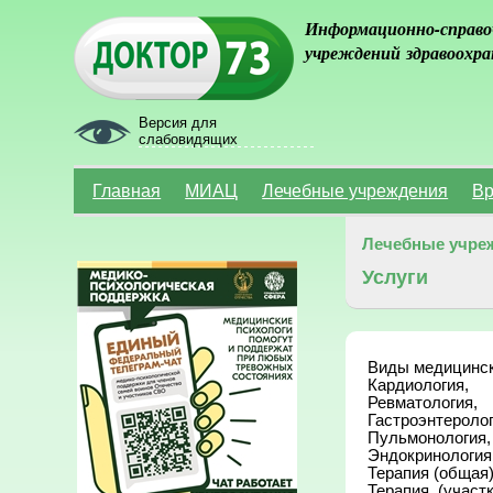
Информационно-справо
учреждений здравоохра
Версия для
слабовидящих
Главная
МИАЦ
Лечебные учреждения
Вр
Лечебные учре
Услуги
Виды медицинск
Кардиология,

Ревматология,

Гастроэнтерологи
Пульмонология,

Эндокринология,
Терапия (общая),
Терапия  (участк