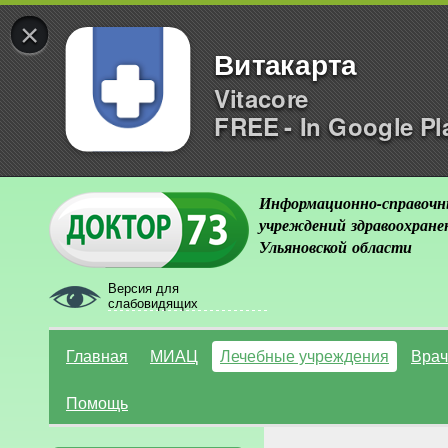
×
Витакарта
Vitacore
FREE - In Google Pl
Информационно-справочн
учреждений здравоохране
Ульяновской области
Версия для
слабовидящих
Главная
МИАЦ
Лечебные учреждения
Врач
Помощь