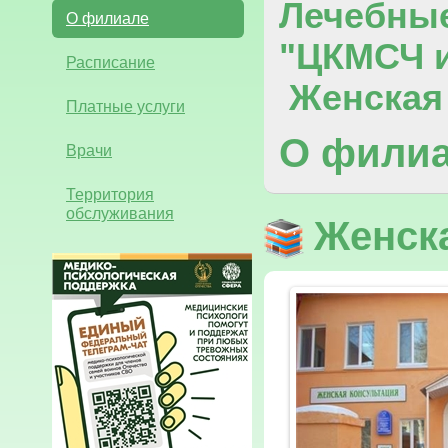
Лечебны
О филиале
"ЦКМСЧ и
Расписание
Женская 
Платные услуги
О фили
Врачи
Территория
обслуживания
Женск