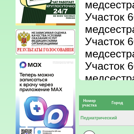
медсестра
Участок 6
медсестра
Участок 6
медсестра
Участок 6
медсестр
Участок 6
медсестр
Номер
Город
участка
Участок 6
Педиатрический
медсестра