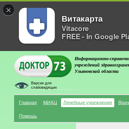
×
Витакарта
Vitacore
FREE - In Google Pl
Информационно-справочн
учреждений здравоохране
Ульяновской области
Версия для
слабовидящих
Главная
МИАЦ
Лечебные учреждения
Врач
Помощь