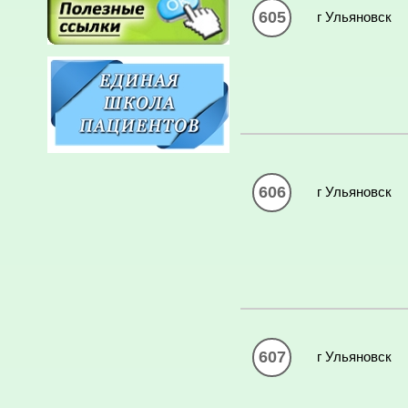
605
г Ульяновск
606
г Ульяновск
607
г Ульяновск