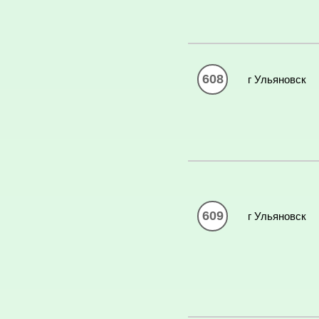
608
г Ульяновск
609
г Ульяновск