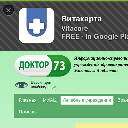
×
Витакарта
Vitacore
FREE - In Google Pl
Информационно-справочн
учреждений здравоохране
Ульяновской области
Версия для
слабовидящих
Главная
МИАЦ
Лечебные учреждения
Врач
Помощь