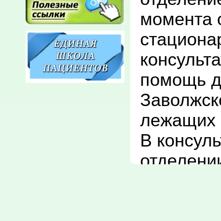
момента о
стационар
консульт
помощь д
Заволжско
лежащих с
В консуль
отделении
консульта
18 лет п