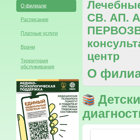
Лечебны
О филиале
СВ. АП.
Расписание
ПЕРВОЗ
Платные услуги
консульт
Врачи
центр
Территория
обслуживания
О фили
Детски
диагност