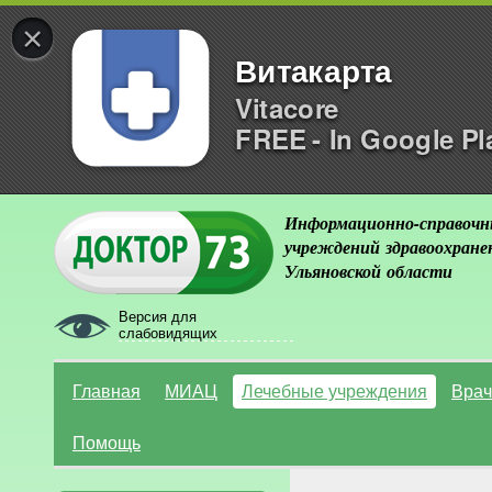
×
Витакарта
Vitacore
FREE - In Google Pl
Информационно-справочн
учреждений здравоохране
Ульяновской области
Версия для
слабовидящих
Главная
МИАЦ
Лечебные учреждения
Врач
Помощь