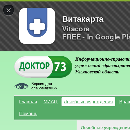
×
Витакарта
Vitacore
FREE - In Google Pl
Информационно-справочн
учреждений здравоохране
Ульяновской области
Версия для
слабовидящих
Главная
МИАЦ
Лечебные учреждения
Врач
Помощь
Лечебные учреждения