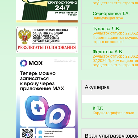
осуществляется строго п
Серебрякова Т.А.
Заведующая ж/к//
Тулаева Л.В.
5-участок отпуск с 22,06,
Приём пациентов осущес
строго по записи!
Федотова А.В.
2-участок отпуск с 22,06,
07,2026 Приём пациенто
осуществляется строго п
Акушерка
К Т.Г.
Кардиотография плода
Врач ультразвуково