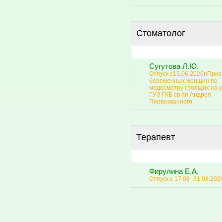
Стоматолог
Сугутова Л.Ю.
Отпуск с15,06,2026г/Прие
беременных женщин по
медосмотру стоящих на у
ГУЗ ГКБ св ап Андрея
Первозванного
Терапевт
Фирулина Е.А.
Отпуск с 17.08 -31.08.202