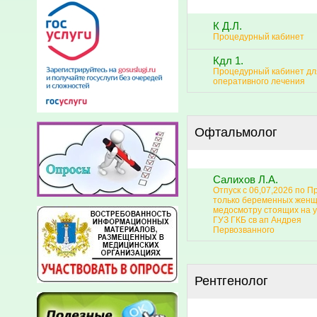
К Д.Л.
Процедурный кабинет
Кдл 1.
Процедурный кабинет дл
оперативного лечения
Офтальмолог
Салихов Л.А.
Отпуск с 06,07,2026 по П
только беременных женщ
медосмотру стоящих на у
ГУЗ ГКБ св ап Андрея
Первозванного
Рентгенолог