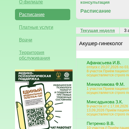
О филиале
консультация
Расписание
Расписание
Платные услуги
Текущая неделя
3 
Врачи
Акушер-гинеколог
Территория
обслуживания
Афанасьева И.В.
отпуск с 20,07,2026 по 03
8-участок Приём пациент
осуществляется строго п
Миниалимова Ф.М.
1-участок Прием пациент
осуществляется строго п
Минсадыкова З.К.
9-участок от с 17,08,2026
13,09,2026 Приём пацие
осуществляется строго п
Петренко В.В.
10-участок // Приём паци