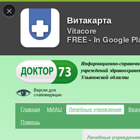
×
Витакарта
Vitacore
FREE - In Google Pl
Информационно-справочн
учреждений здравоохране
Ульяновской области
Версия для
слабовидящих
Главная
МИАЦ
Лечебные учреждения
Врач
Помощь
Лечебные учреждения