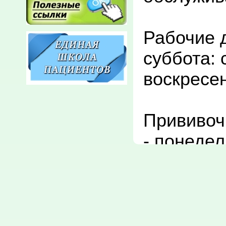
Рабочие д
суббота: с
воскресен
Прививочн
- понедель
17:00

Кабинет з
- понедел