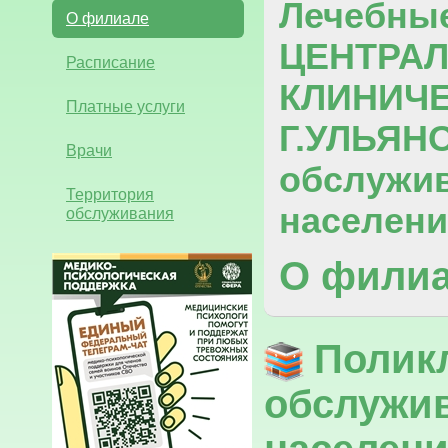
Лечебны
О филиале
ЦЕНТРА
Расписание
КЛИНИЧ
Платные услуги
Г.УЛЬЯН
Врачи
обслужив
Территория
населени
обслуживания
О фили
Полик
обслужив