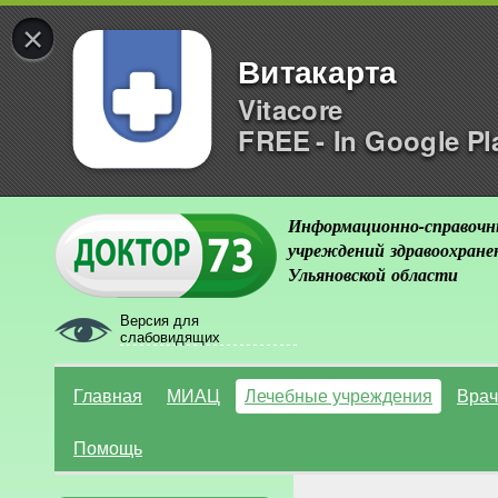
×
Витакарта
Vitacore
FREE - In Google Pl
Информационно-справочн
учреждений здравоохране
Ульяновской области
Версия для
слабовидящих
Главная
МИАЦ
Лечебные учреждения
Врач
Помощь