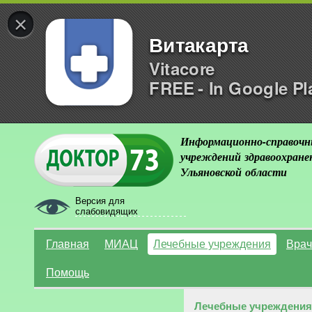
×
Витакарта
Vitacore
FREE - In Google Pl
Информационно-справочн
учреждений здравоохране
Ульяновской области
Версия для
слабовидящих
Главная
МИАЦ
Лечебные учреждения
Врач
Помощь
Лечебные учреждения