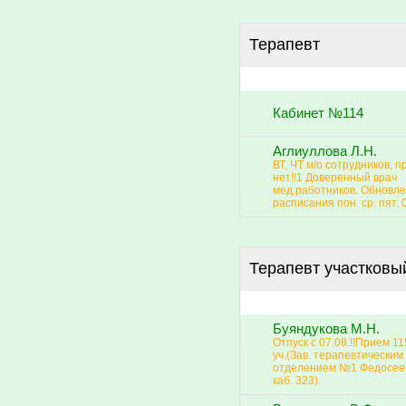
Терапевт
Кабинет №114
Аглиуллова Л.Н.
ВТ, ЧТ м/о сотрудников, 
нет!!1 Доверенный врач
мед.работников. Обновл
расписания пон. ср. пят. 
Терапевт участковы
Буяндукова М.Н.
Отпуск с 07.08.!!Прием 115
уч.(Зав. терапевтическим
отделением №1 Федосеев
каб. 323).