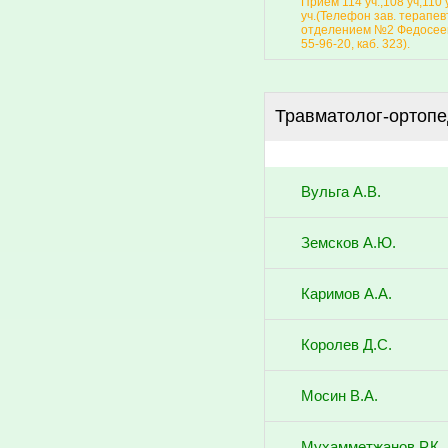
Прием 114 уч.,108 уч,110 
уч.(Телефон зав. терапе
отделением №2 Федосеев
55-96-20, каб. 323).
Травматолог-ортоп
Вульга А.В.
Земсков А.Ю.
Каримов А.А.
Королев Д.С.
Мосин В.А.
Мухамметжанов Р.К.