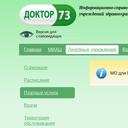
Информационно-справо
учреждений здравоохра
Версия для
слабовидящих
Главная
МИАЦ
Лечебные учреждения
Вр
О филиале
МО для Ц
Расписание
Платные услуги
Врачи
Территория
обслуживания