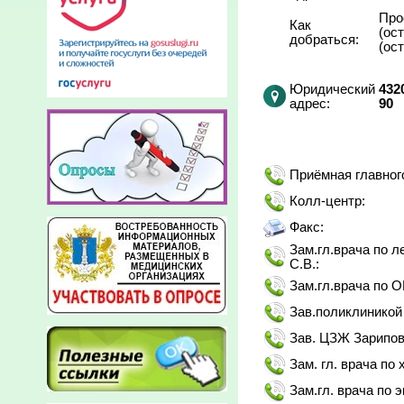
Про
Как
(ос
добраться:
(ос
Юридический
432
адреc:
90
Приёмная главног
Колл-центр:
Факс:
Зам.гл.врача по 
С.В.:
Зам.гл.врача по 
Зав.поликлиникой 
Зав. ЦЗЖ Зарипова
Зам. гл. врача по 
Зам.гл. врача по 