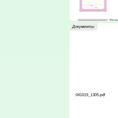
Лицен
меди
Документы
деяте
Прило
осущ
деяте
041019_1305.pdf
Свиде