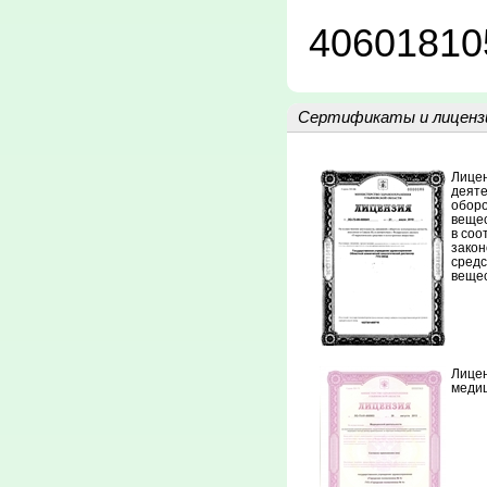
40601810
Сертификаты и лиценз
Лицен
деяте
обор
вещес
в соо
закон
средс
вещес
Лицен
медиц