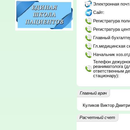
Электронная почт
Сайт:
Регистратура пол
Регистратура цен
Главный бухгалте
Гл.медицинская се
Начальник хоз.от
Телефон дежурног
реаниматолога (дл
ответственным д
стационару):
Главный врач
Куликов Виктор Дмитр
Расчетный счет