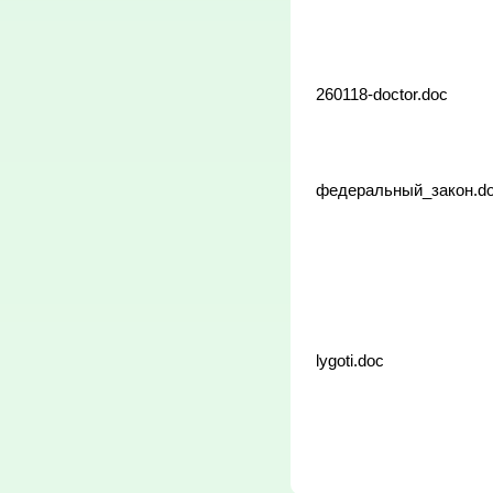
аккре
прове
иссле
препа
прим
260118-doctor.doc
федеральный_закон.d
ИНН
lygoti.doc
Свиде
госуд
(пере
пред