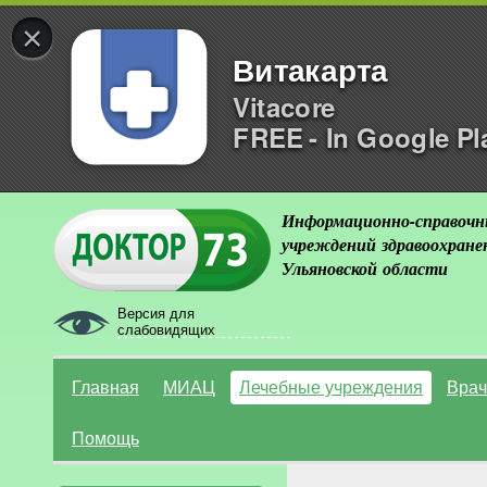
×
Витакарта
Vitacore
FREE - In Google Pl
Информационно-справочн
учреждений здравоохране
Ульяновской области
Версия для
слабовидящих
Главная
МИАЦ
Лечебные учреждения
Врач
Помощь