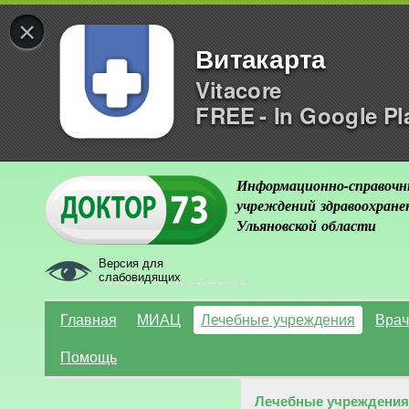
×
Витакарта
Vitacore
FREE - In Google Pl
Информационно-справочн
учреждений здравоохране
Ульяновской области
Версия для
слабовидящих
Главная
МИАЦ
Лечебные учреждения
Врач
Помощь
Лечебные учреждения