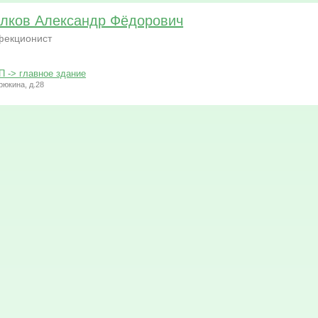
лков Александр Фёдорович
фекционист
-> главное здание
рюкина, д.28