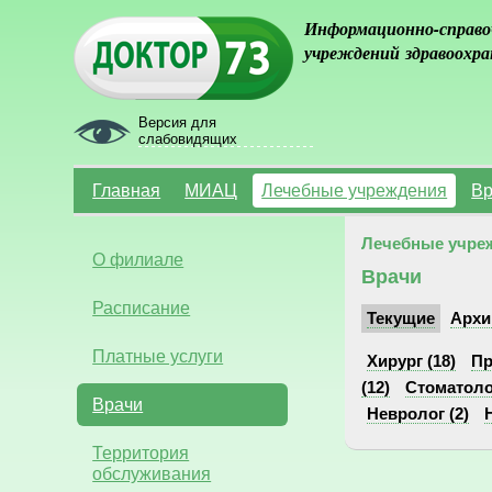
Информационно-справо
учреждений здравоохра
Версия для
слабовидящих
Главная
МИАЦ
Лечебные учреждения
Вр
Лечебные учре
О филиале
Врачи
Расписание
Текущие
Архи
Платные услуги
Хирург (18)
Пр
(12)
Стоматолог
Врачи
Невролог (2)
Территория
обслуживания