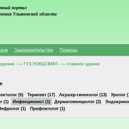
чный портал
нения Ульяновской области
ачи
Законодательство
Помощь
ждения
ГУЗ УОКЦСВМП
главное здание
в
октолог (5)
Терапевт (17)
Акушер-гинеколог (13)
Уролог (
 (1)
Инфекционист (1)
Дерматовенеролог (2)
Эндокринол
Нефролог (1)
Профпатолог (1)