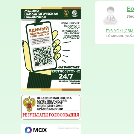
Во
Ин
ГУЗ УОКЦСВМП 
г.Ульяновск, ул.Ко