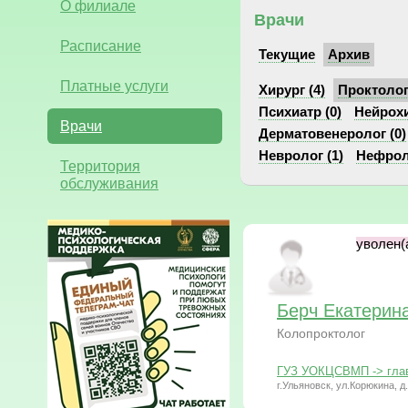
О филиале
Врачи
Расписание
Текущие
Архив
Платные услуги
Хирург (4)
Проктолог 
Психиатр (0)
Нейрохи
Врачи
Дерматовенеролог (0)
Невролог (1)
Нефроло
Территория
обслуживания
уволен(а
Берч Екатерин
Колопроктолог
ГУЗ УОКЦСВМП -> глав
г.Ульяновск, ул.Корюкина, д