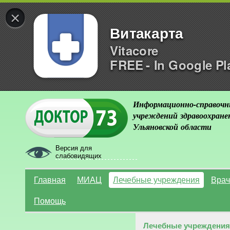
×
Витакарта
Vitacore
FREE - In Google Pl
Информационно-справочн
учреждений здравоохране
Ульяновской области
Версия для
слабовидящих
Главная
МИАЦ
Лечебные учреждения
Врач
Помощь
Лечебные учреждения