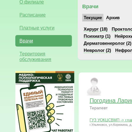
О филиале
Врачи
Расписание
Текущие
Архив
Платные услуги
Хирург (18)
Проктоло
Психиатр (1)
Нейрохи
Врачи
Дерматовенеролог (2)
Невролог (2)
Нефроло
Территория
обслуживания
Погодина Лари
Терапевт
ГУЗ УОКЦСВМП -> глав
г.Ульяновск, ул.Корюкина, д