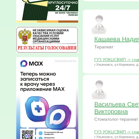
Кашаева Надия
Терапевт
ГУЗ УОКЦСВМП -> глав
г.Ульяновск, ул.Корюкина, д
Васильева Све
Викторовна
Стоматолог-терапевт
ГУЗ УОКЦСВМП -> глав
г.Ульяновск, ул.Корюкина, д