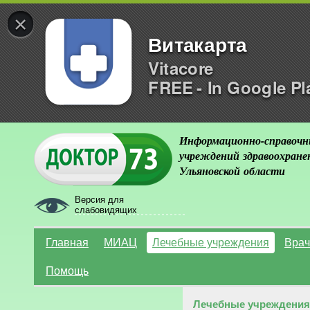
×
Витакарта
Vitacore
FREE - In Google Pl
Информационно-справочн
учреждений здравоохране
Ульяновской области
Версия для
слабовидящих
Главная
МИАЦ
Лечебные учреждения
Врач
Помощь
Лечебные учреждения