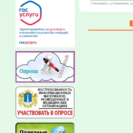
г.Ульяновск, ул.Корюкина, д