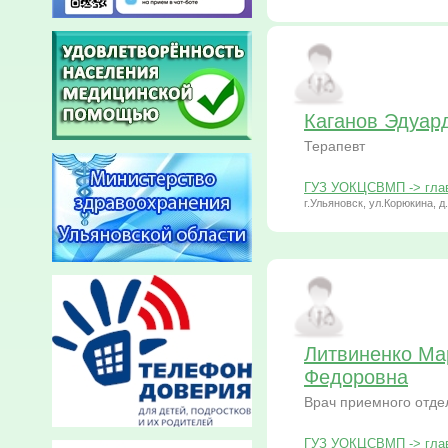
Каганов Эдуар
Терапевт
ГУЗ УОКЦСВМП -> глав
г.Ульяновск, ул.Корюкина, д
Литвиненко Ма
Федоровна
Врач приемного отде
ГУЗ УОКЦСВМП -> глав