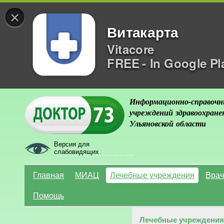
×
Витакарта
Vitacore
FREE - In Google Pl
Информационно-справочн
учреждений здравоохране
Ульяновской области
Версия для
слабовидящих
Главная
МИАЦ
Лечебные учреждения
Врач
Помощь
Лечебные учреждения