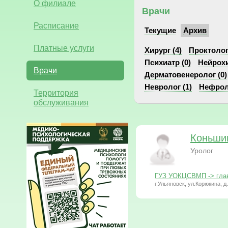
О филиале
Врачи
Расписание
Текущие
Архив
Платные услуги
Хирург (4)
Проктолог 
Психиатр (0)
Нейрохи
Врачи
Дерматовенеролог (0)
Невролог (1)
Нефроло
Территория
обслуживания
Коньши
Уролог
ГУЗ УОКЦСВМП -> глав
г.Ульяновск, ул.Корюкина, д