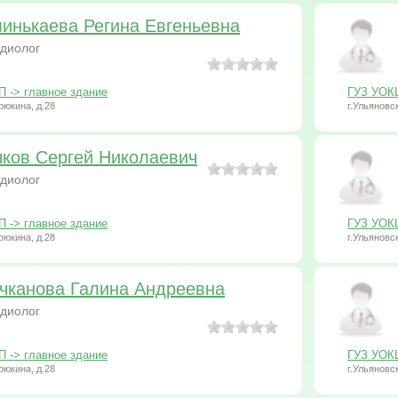
инькаева Регина Евгеньевна
диолог
-> главное здание
ГУЗ УОК
рюкина, д.28
г.Ульяновс
ков Сергей Николаевич
диолог
-> главное здание
ГУЗ УОК
рюкина, д.28
г.Ульяновс
чканова Галина Андреевна
диолог
-> главное здание
ГУЗ УОК
рюкина, д.28
г.Ульяновс