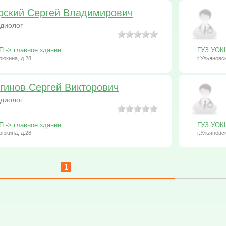
рский Сергей Владимирович
диолог
-> главное здание
ГУЗ УОК
рюкина, д.28
г.Ульяновс
гинов Сергей Викторович
диолог
-> главное здание
ГУЗ УОК
рюкина, д.28
г.Ульяновс
1