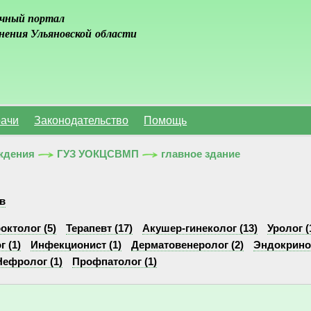
чный портал
нения Ульяновской области
ачи
Законодательство
Помощь
ждения
ГУЗ УОКЦСВМП
главное здание
в
октолог (5)
Терапевт (17)
Акушер-гинеколог (13)
Уролог (
 (1)
Инфекционист (1)
Дерматовенеролог (2)
Эндокринол
Нефролог (1)
Профпатолог (1)