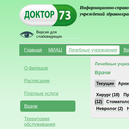
Информационно-справо
учреждений здравоохра
Версия для
слабовидящих
Главная
МИАЦ
Лечебные учреждения
Вр
Лечебные учре
О филиале
Врачи
Расписание
Текущие
Архи
Платные услуги
Хирург (18)
Пр
(12)
Стоматолог
Врачи
Невролог (2)
Территория
обслуживания