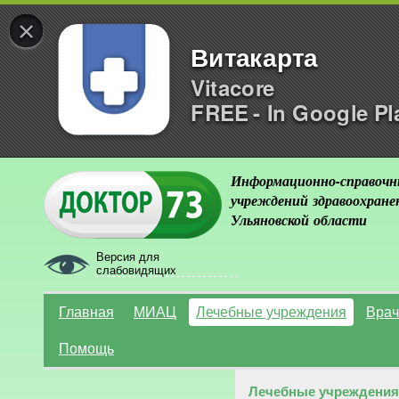
×
Витакарта
Vitacore
FREE - In Google Pl
Информационно-справочн
учреждений здравоохране
Ульяновской области
Версия для
слабовидящих
Главная
МИАЦ
Лечебные учреждения
Врач
Помощь
Лечебные учреждения