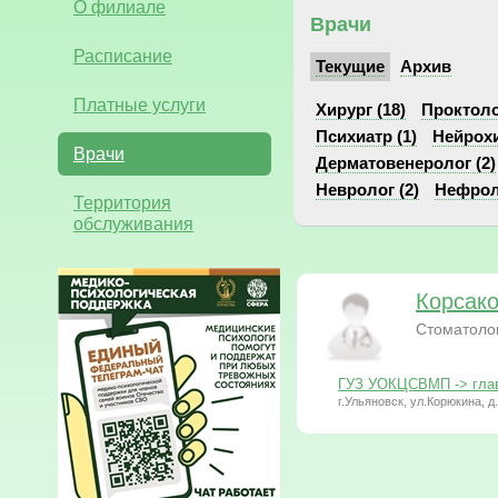
О филиале
Врачи
Расписание
Текущие
Архив
Платные услуги
Хирург (18)
Проктоло
Психиатр (1)
Нейрохи
Врачи
Дерматовенеролог (2)
Невролог (2)
Нефроло
Территория
обслуживания
Корсак
Стоматоло
ГУЗ УОКЦСВМП -> глав
г.Ульяновск, ул.Корюкина, д