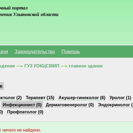
чный портал
нения Ульяновской области
ачи
Законодательство
Помощь
ждения
ГУЗ УОКЦСВМП
главное здание
в
ктолог (2)
Терапевт (15)
Акушер-гинеколог (6)
Уролог (1)
Инфекционист (0)
Дерматовенеролог (0)
Эндокринолог (
0)
Профпатолог (0)
 ничего не найдено.