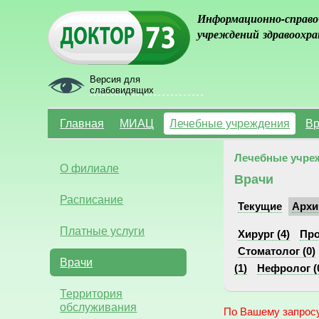
Информационно-справо
учреждений здравоохра
Версия для
слабовидящих
Главная
МИАЦ
Лечебные учреждения
Вр
Лечебные учре
О филиале
Врачи
Расписание
Текущие
Архи
Платные услуги
Хирург (4)
Про
Стоматолог (0)
Врачи
(1)
Нефролог (
Территория
обслуживания
По Вашему запросу