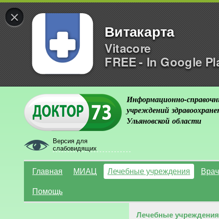
×
Витакарта
Vitacore
FREE - In Google Pl
Информационно-справочн
учреждений здравоохране
Ульяновской области
Версия для
слабовидящих
Главная
МИАЦ
Лечебные учреждения
Врач
Помощь
Лечебные учреждения