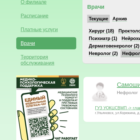
О филиале
Врачи
Расписание
Текущие
Архив
Платные услуги
Хирург (18)
Проктоло
Психиатр (1)
Нейрохи
Врачи
Дерматовенеролог (2)
Невролог (2)
Нефроло
Территория
обслуживания
Самоши
Нефролог
ГУЗ УОКЦСВМП -> глав
г.Ульяновск, ул.Корюкина, д