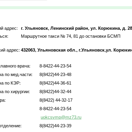
й адрес:
г. Ульяновск, Ленинский район, ул. Корюкина, д. 2
ься:
Маршрутное такси № 74, 81 до остановки БСМП
ий адреc:
432063, Ульяновская обл., г.Ульяновск,ул. Корюкин
лавного врача:
8-8422-44-23-54
ча по мед.части:
8(8422)44-23-48
ча по КЭР:
8(8422)44-36-61
ча по хирургии:
8(8422)44-32-44
ра:
8(8422) 44-32-17
8-8422-44-23-54
отделение:
8(8422)44-23-39