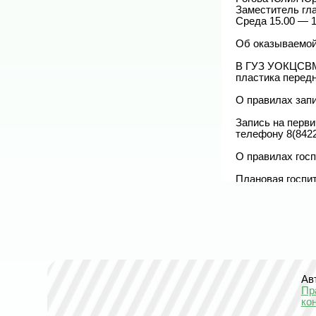
Заместитель гла
Среда 15.00 — 16.00	Служебный кабинет 8(842
Об оказываемой
В ГУЗ УОКЦСВМП
пластика передн
О правилах запи
Запись на перви
телефону 8(8422
О правилах госп
Плановая госпи
госпитализрует
Экстренная госп
Телефон приемно
Контакты контро
Министерство зд
Роспотребнадзор 
Фонд обязательн
Ав
Пр
Список страховы
ко
СК Солидарность
СК Росгострах-