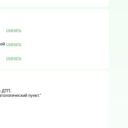
скачать
скачать
лей
скачать
ДТП. 

логический пункт."	
