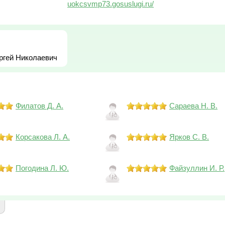
uokcsvmp73.gosuslugi.ru/
ргей Николаевич
Филатов Д. А.
Сараева Н. В.
Корсакова Л. А.
Ярков С. В.
Погодина Л. Ю.
Файзуллин И. Р.