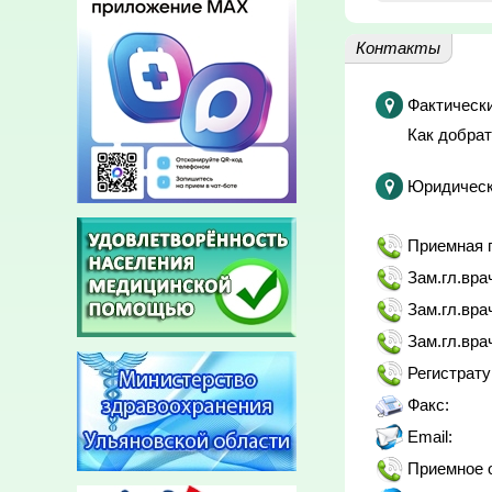
Контакты
Фактически
Как добрат
Юридическ
Приемная г
Зам.гл.вра
Зам.гл.вра
Зам.гл.вра
Регистрату
Факс:
Email:
Приемное 