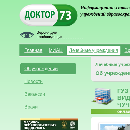
Информационно-справо
учреждений здравоохра
Версия для
слабовидящих
Главная
МИАЦ
Лечебные учреждения
Вр
Лечебные учре
Об учреждении
Об учрежден
Новости
ГУЗ
Вакансии
ВИД
ЧУЧ
Врачи
онла