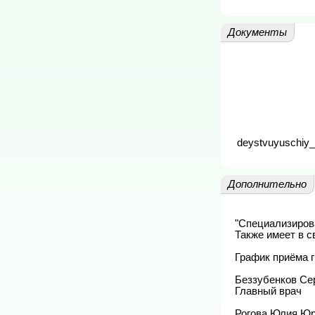
Документы
deystvuyuschiy_
Дополнительно
"Специализиров
Также имеет в с
График приёма г
Беззубенков Серг
Главный врач	Вторник 14.00 — 15.00	Служебный кабинет 8(8422)44-23-48

Рогова Юлия Юр