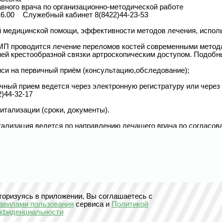
вного врача по организационно-методической работе	

2)44-23-53

 медицинской помощи, эффективности методов лечения, исполь
 проводится лечение переломов костей современными методами
ей крестообразной связки артроскопическим доступом. Подобны
си на первичный приём (консультацию,обследование);

чный прием ведется через электронную регистратуру или через 
)44-32-17

итализации (сроки, документы).

тализация ведется по направлению лечащего врача по согласов
ся при наличии на руках необходимых предварительных обследо
итализация ведется через приемное отделение. 

го отделения: 44-23-39

лирующих органов:

равоохранения Ульяновской области тел.: 41-05-01

тел.: 44-29-41

ого медицинского страхования тел.: 8-800-100-73-09

торизуясь в приложении, Вы соглашаетесь с
авилами пользования
сервиса и
Политикой
х компаний организаций с которыми работает мед. организация:
нфиденциальности
 для жизни.

медицина.