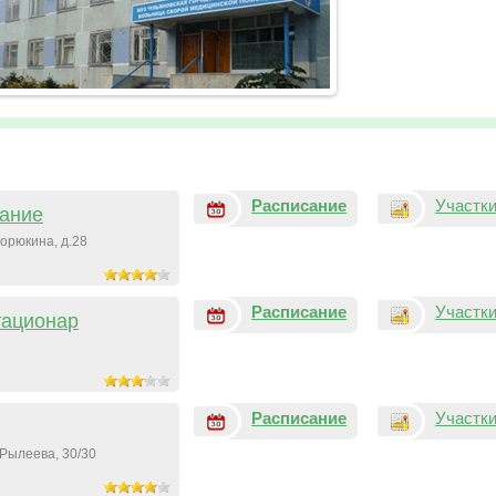
Расписание
Участк
дание
Корюкина, д.28
Расписание
Участк
тационар
Расписание
Участк
. Рылеева, 30/30