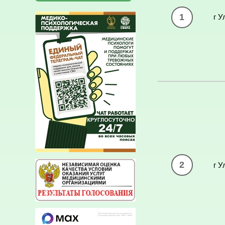
1
г У
2
г У