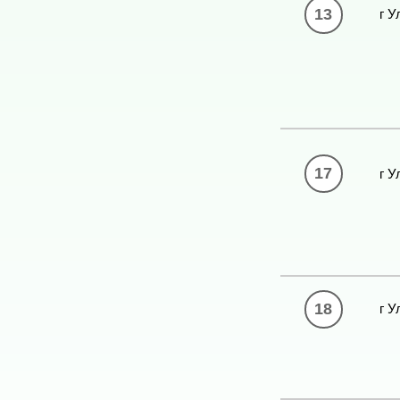
13
г У
17
г У
18
г У