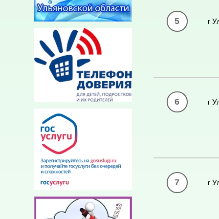
5
г У
6
г У
7
г У