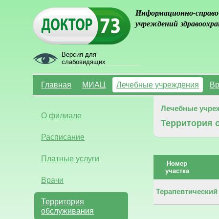
Информационно-справо
учреждений здравоохра
Версия для
слабовидящих
Главная
МИАЦ
Лечебные учреждения
Вр
Лечебные учре
О филиале
Территория 
Расписание
Платные услуги
Номер
участка
Врачи
Терапевтический
Территория
обслуживания