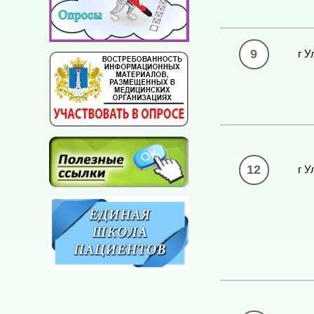
9
г У
12
г У