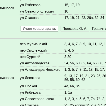
ул Рябикова
15, 17, 19
льяновск
ул Севастопольская
10
ул Стасова
17, 19, 21, 23, 26а, 32, 34
Участковые врачи:
Полозова О. А.
Грашин А
пер Мурманский
3, 4, 6, 7, 8, 9, 10, 11, 12, 
пер Смоленский
3, 4, 5
пер Сурский
3-30
ул Автозаводская
54, 56, 60, 62, 64, 66, 68, 
ул Александра Невского
1, 3, 5, 7, 9, 11, 13, 15, 17
9, 13, 17, 19, 21, 23, 25, 26
льяновск
ул Доватора
56, 58, 60, 62
ул Орская
4а, 6а, 8а
ул Рябикова
1, 1а
ул Севастопольская
1, 2, 3, 4, 5, 6, 7, 7а, 7б, 8
ул Стасова
25, 25 корпус:2, 25а, 27, 29