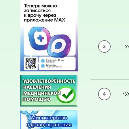
3
г У
4
г У