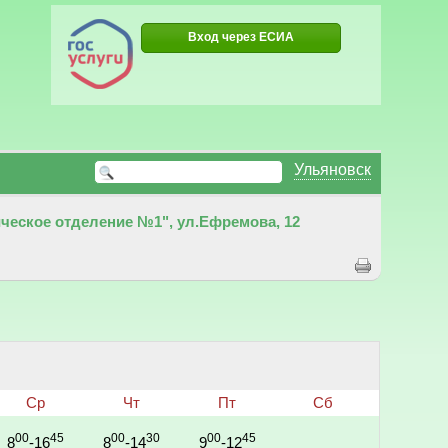
Вход через ЕСИА
Ульяновск
еское отделение №1", ул.Ефремова, 12
Ср
Чт
Пт
Сб
00
45
00
30
00
45
8
-16
8
-14
9
-12