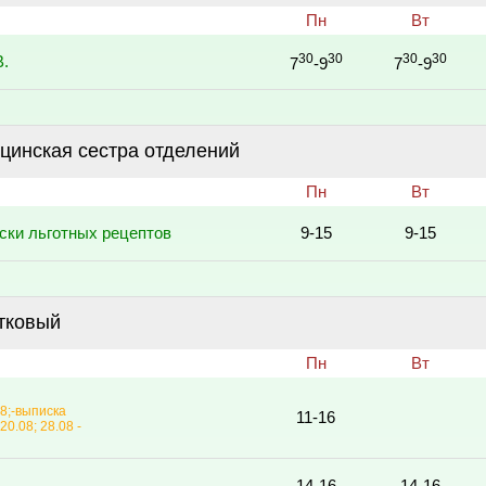
Пн
Вт
30
30
30
30
В.
7
-9
7
-9
цинская сестра отделений
Пн
Вт
ски льготных рецептов
9-15
9-15
тковый
Пн
Вт
08;-выписка
11-16
20.08; 28.08 -