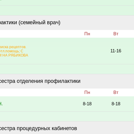
актики (семейный врач)
Пн
Вт
ыписка рецептов.
11-16
еотл.помощь; С
ЕМ НА РЯБИКОВА
сестра отделения профилактики
Пн
Вт
Н.
8-18
8-18
сестра процедурных кабинетов