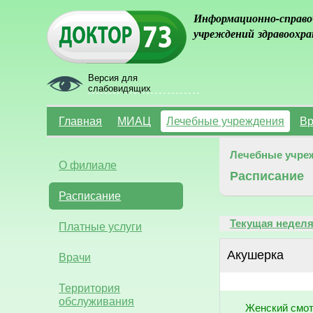
Информационно-справо
учреждений здравоохра
Версия для
слабовидящих
Главная
МИАЦ
Лечебные учреждения
Вр
Лечебные учре
О филиале
Расписание
Расписание
Текущая недел
Платные услуги
Акушерка
Врачи
Территория
обслуживания
Женский смот