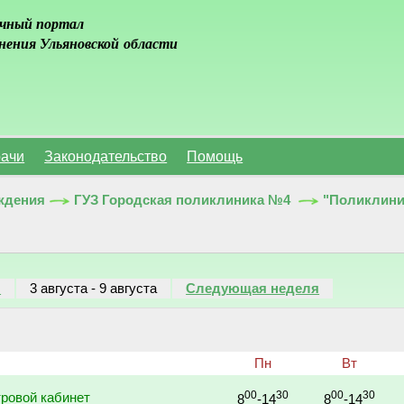
чный портал
нения Ульяновской области
ачи
Законодательство
Помощь
ждения
ГУЗ Городская поликлиника №4
"Поликлинич
я
3 августа
-
9 августа
Следующая неделя
Пн
Вт
00
30
00
30
ровой кабинет
8
-14
8
-14