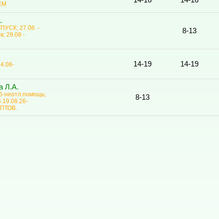
14-16
14-16
ЕМ
.
ТПУСК; 27.08. -
8-13
; 29.08 -
.
14-19
14-19
24.08-
а Л.А.
26-неотл.помощь;
8-13
6.19.08.26-
ПТОВ.