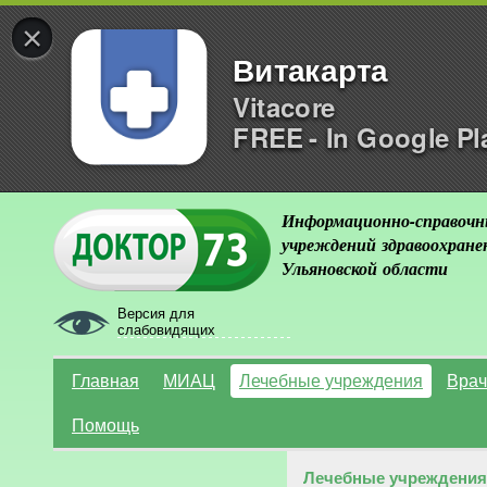
×
Витакарта
Vitacore
FREE - In Google Pl
Информационно-справочн
учреждений здравоохране
Ульяновской области
Версия для
слабовидящих
Главная
МИАЦ
Лечебные учреждения
Врач
Помощь
Лечебные учреждения