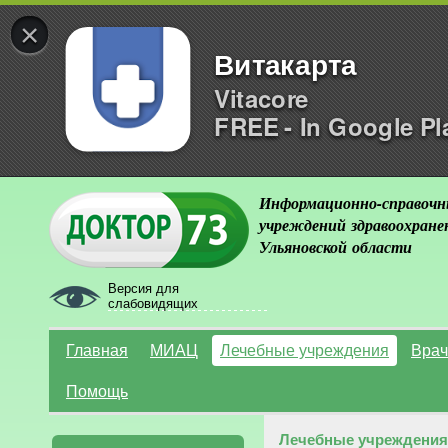
×
Витакарта
Vitacore
FREE - In Google Pl
Информационно-справочн
учреждений здравоохране
Ульяновской области
Версия для
слабовидящих
Главная
МИАЦ
Лечебные учреждения
Врач
Помощь
Лечебные учреждения