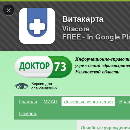
×
Витакарта
Vitacore
FREE - In Google Pl
Информационно-справочн
учреждений здравоохране
Ульяновской области
Версия для
слабовидящих
Главная
МИАЦ
Лечебные учреждения
Врач
Помощь
Лечебные учреждения