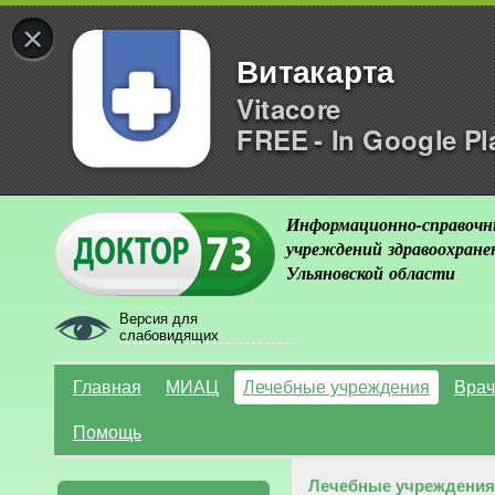
×
Витакарта
Vitacore
FREE - In Google Pl
Информационно-справочн
учреждений здравоохране
Ульяновской области
Версия для
слабовидящих
Главная
МИАЦ
Лечебные учреждения
Врач
Помощь
Лечебные учреждения