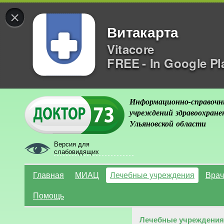
×
Витакарта
Vitacore
FREE - In Google Pl
Информационно-справочн
учреждений здравоохране
Ульяновской области
Версия для
слабовидящих
Главная
МИАЦ
Лечебные учреждения
Врач
Помощь
Лечебные учреждения