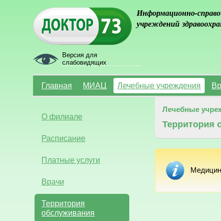
Информационно-справо
учреждений здравоохра
Версия для
слабовидящих
Главная
МИАЦ
Лечебные учреждения
Вр
Лечебные учре
О филиале
Территория 
Расписание
Платные услуги
Медицин
Врачи
Территория
обслуживания