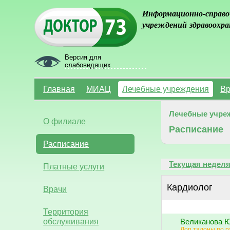
Информационно-справо
учреждений здравоохра
Версия для
слабовидящих
Главная
МИАЦ
Лечебные учреждения
Вр
Лечебные учре
О филиале
Расписание
Расписание
Текущая недел
Платные услуги
Кардиолог
Врачи
Территория
обслуживания
Великанова Ю
Доп талоны по 