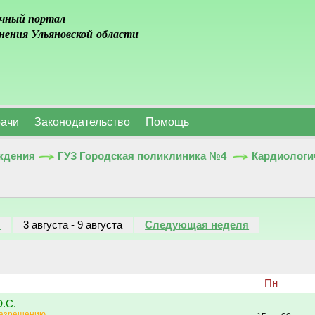
чный портал
нения Ульяновской области
ачи
Законодательство
Помощь
ждения
ГУЗ Городская поликлиника №4
Кардиологи
я
3 августа
-
9 августа
Следующая неделя
Пн
.С.
разрешению