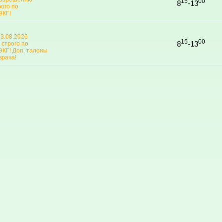
15
00
8
-13
рого по
ЭКГ!
23.08.2026
15
00
8
-13
строго по
ЭКГ! Доп. талоны
врача!