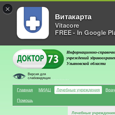
×
Витакарта
Vitacore
FREE - In Google Pl
Информационно-справочн
учреждений здравоохране
Ульяновской области
Версия для
слабовидящих
Главная
МИАЦ
Лечебные учреждения
Врач
Помощь
Лечебные учреждения