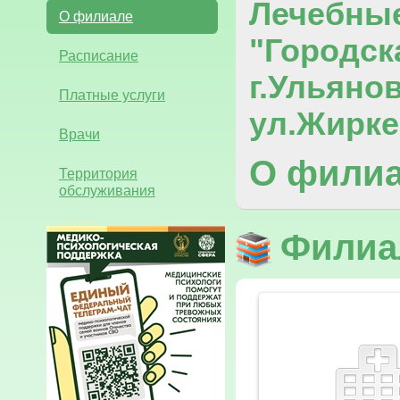
Лечебны
О филиале
"Городск
Расписание
г.Ульяно
Платные услуги
ул.Жирке
Врачи
О фили
Территория
обслуживания
Филиал