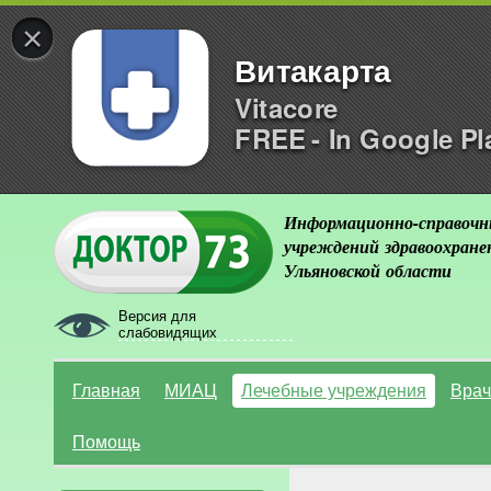
×
Витакарта
Vitacore
FREE - In Google Pl
Информационно-справочн
учреждений здравоохране
Ульяновской области
Версия для
слабовидящих
Главная
МИАЦ
Лечебные учреждения
Врач
Помощь