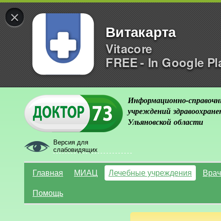
×
Витакарта
Vitacore
FREE - In Google Pl
Информационно-справочн
учреждений здравоохране
Ульяновской области
Версия для
слабовидящих
Главная
МИАЦ
Лечебные учреждения
Врач
Помощь