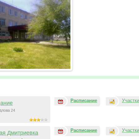
Расписание
Участк
дание
длова 24
Расписание
Участк
ая Дмитриевка