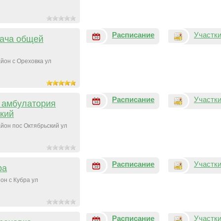
Расписание
Участк
рача общей
йон с Ореховка ул
Расписание
Участк
 амбулатория
ский
йон пос Октябрьский ул
Расписание
Участк
ра
он с Кубра ул
2
Расписание
Участк