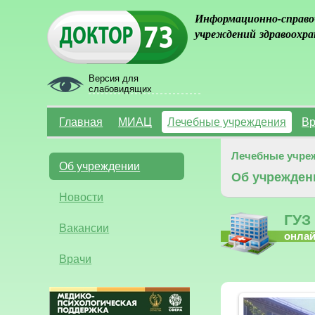
Информационно-справо
учреждений здравоохра
Версия для
слабовидящих
Главная
МИАЦ
Лечебные учреждения
Вр
Лечебные учре
Об учреждении
Об учрежден
Новости
ГУЗ
Вакансии
онла
Врачи