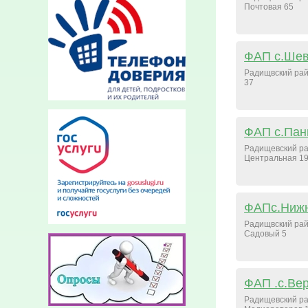
Почтовая 65
ФАП с.Шев
Радищвский рай
37
ФАП с.Пан
Радищевский ра
Центральная 1
ФАПс.Нижн
Радищвский рай
Садовый 5
ФАП .с.Ве
Радищевский ра