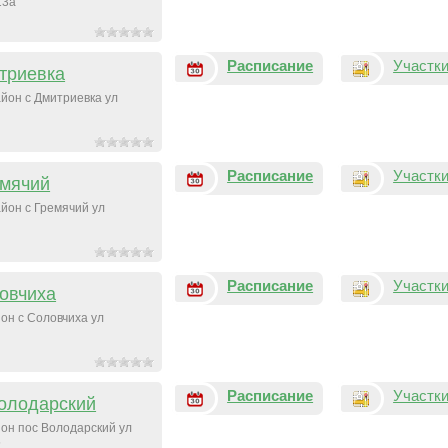
13а
Расписание
Участк
триевка
йон с Дмитриевка ул
Расписание
Участк
емячий
йон с Гремячий ул
Расписание
Участк
овчиха
он с Соловчиха ул
Расписание
Участк
олодарский
он пос Володарский ул
5