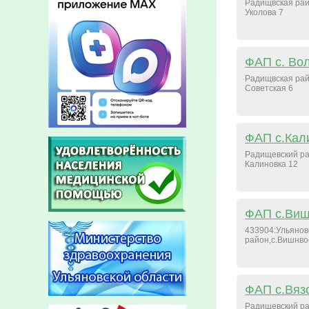
Радищвская рай
Уколова 7
ФАП с. Вол
Радищвская рай
Советская 6
ФАП с.Кал
Радищевский ра
Калиновка 12
ФАП с.Виш
433904:Ульянов
район,с.Вишнво
ФАП с.Вяз
Радищевский ра