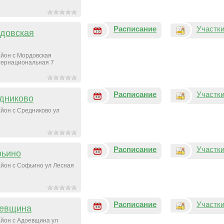
Расписание
Участк
довская
йон с Мордовская
тернациональная 7
Расписание
Участк
дниково
йон с Средниково ул
Расписание
Участк
фьино
йон с Софьино ул Лесная
Расписание
Участк
оевщина
йон с Адоевщина ул