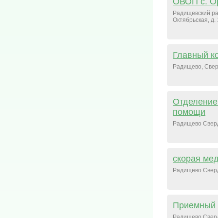
ОВОП с. О
Радищевский рай
Октябрьская, д. 
Главный к
Радищево, Сверд
Отделение
помощи
Радищево Свер
скорая ме
Радищево Свер
Приемный 
Радищево Свер