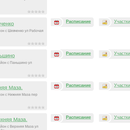
Расписание
Участк
ченко
он с Шевченко ул Рабочая
Расписание
Участк
ьшино
йон с Паньшино ул
9
Расписание
Участк
яя Маза.
он с Нижняя Маза пер
Расписание
Участк
рхняя Маза.
йон с Верхняя Маза ул