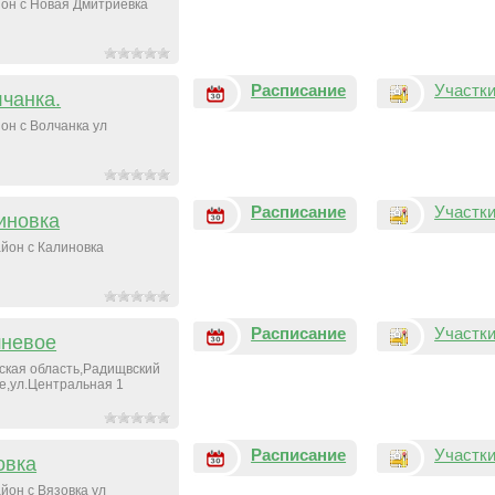
он с Новая Дмитриевка
Расписание
Участк
чанка.
он c Волчанка ул
Расписание
Участк
иновка
йон с Калиновка
Расписание
Участк
невое
ская область,Радищвский
е,ул.Центральная 1
Расписание
Участк
овка
йон с Вязовка ул