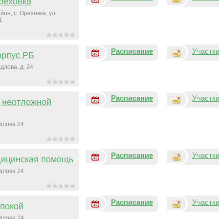
реховка
он, с. Ореховка, ул.
1
Расписание
Участк
орпус РБ
лова, д. 24
Расписание
Участк
 неотложной
длова 24
Расписание
Участк
дицинская помощь
длова 24
Расписание
Участк
покой
длова 24